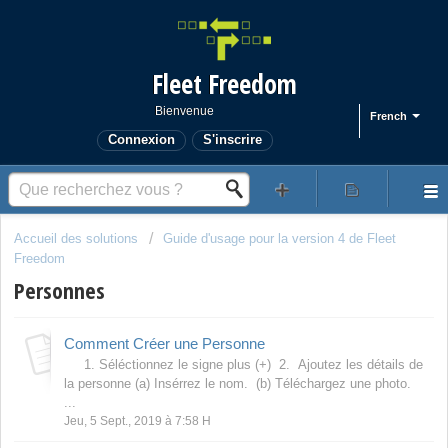
Fleet Freedom
Bienvenue
French
Connexion
S'inscrire
Accueil des solutions
Guide d'usage pour la version 4 de Fleet
Freedom
Personnes
Comment Créer une Personne
1. Séléctionnez le signe plus (+) 2. Ajoutez les détails de
la personne (a) Insérrez le nom. (b) Téléchargez une photo.
...
Jeu, 5 Sept., 2019 à 7:58 H